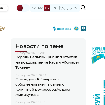
KZ
QZ
РУ
EN
中文
ق ز
ЎЗ
ORT
Новости по теме
08 августа 2026, 17:09
Король Бельгии Филипп ответил
на поздравление Касым-Жомарту
Токаеву
07 августа 2026, 20:03
Президент РК выразил
соболезнования в связи с
кончиной режиссера Ардака
Амиркулова
07 августа 2026, 18:50