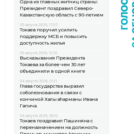
Одна из главных житниц страны:
Президент поздравил Северо-
Казахстанскую область с 90-летием
05 августа 2026, 17:07
Токаев поручил усилить
поддержку МСБ и повысить
доступность жилья
05 августа 2026, 12:20
Высказывания Президента
Токаева за более чем 30 лет
объединили в одной книге
04 августа 2026, 21:21
Глава государства выразил
соболезнования в связи с
кончиной Халық қаһарманы Ивана
Гапича
04 августа 2026, 18:02
Токаев поздравил Пашиняна с
переназначением на должность
Премьер-министра Армении