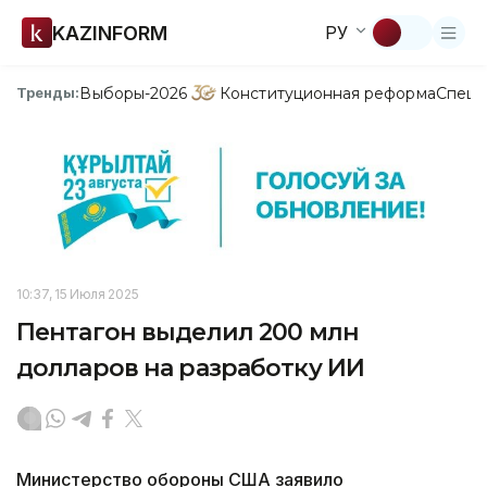
KAZINFORM
РУ
Выборы-2026
Конституционная реформа
Спецп
Тренды:
10:37, 15 Июля 2025
Пентагон выделил 200 млн
долларов на разработку ИИ
Министерство обороны США заявило