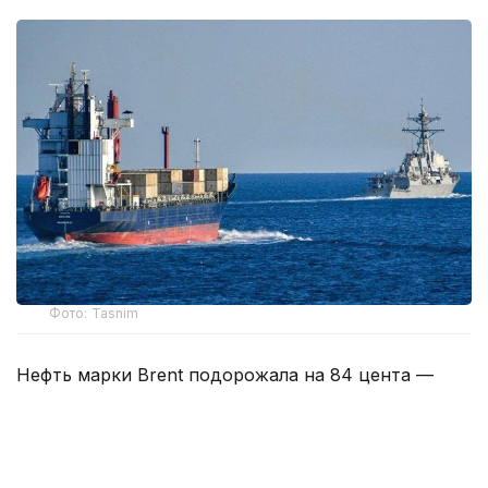
Фото: Tasnim
Нефть марки Brent подорожала на 84 цента —
до 83,33 доллара за баррель. Американская WTI
выросла на 89 центов — до 78,18 доллара
за баррель.