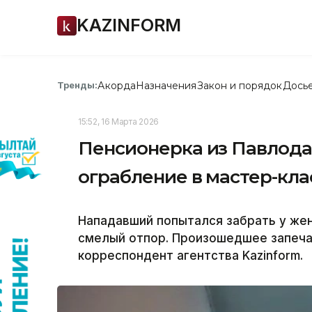
KAZINFORM
Акорда
Назначения
Закон и порядок
Дось
Тренды:
15:52, 16 Марта 2026
Пенсионерка из Павлода
ограбление в мастер-кла
Нападавший попытался забрать у жен
смелый отпор. Произошедшее запеч
корреспондент агентства Kazinform.