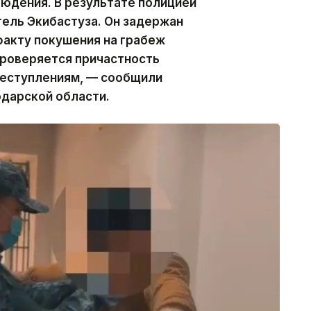
людения. В результате полицией
ель Экибастуза. Он задержан
 факту покушения на грабеж
Проверяется причастность
реступлениям, — сообщили
одарской области.