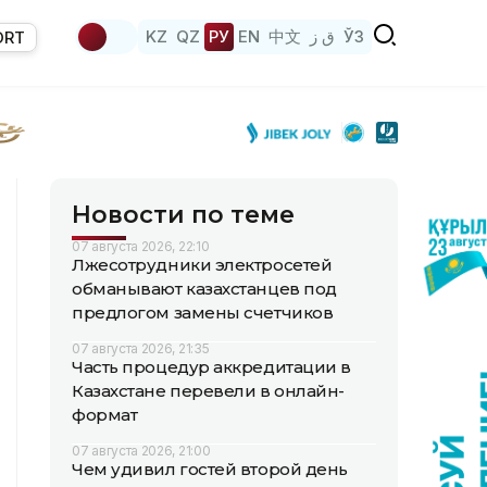
KZ
QZ
РУ
EN
中文
ق ز
ЎЗ
ORT
Новости по теме
07 августа 2026, 22:10
Лжесотрудники электросетей
обманывают казахстанцев под
предлогом замены счетчиков
07 августа 2026, 21:35
Часть процедур аккредитации в
Казахстане перевели в онлайн-
формат
07 августа 2026, 21:00
Чем удивил гостей второй день