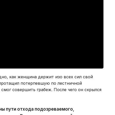
но, как женщина держит изо всех сил свой
к протащил потерпевшую по лестничной
 смог совершить грабеж. После чего он скрылся
ны пути отхода подозреваемого,