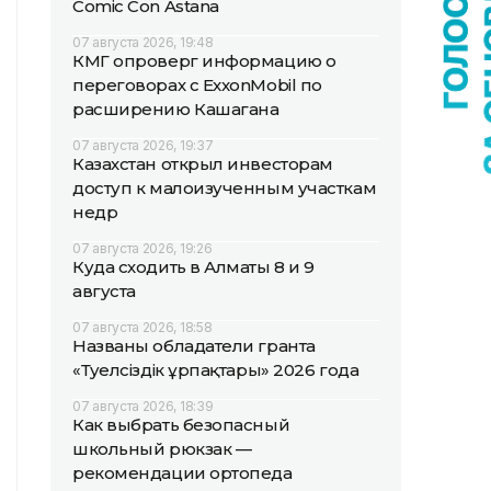
Comic Con Astana
07 августа 2026, 19:48
КМГ опроверг информацию о
переговорах с ExxonMobil по
расширению Кашагана
07 августа 2026, 19:37
Казахстан открыл инвесторам
доступ к малоизученным участкам
недр
07 августа 2026, 19:26
Куда сходить в Алматы 8 и 9
августа
07 августа 2026, 18:58
Названы обладатели гранта
«Тәуелсіздік ұрпақтары» 2026 года
07 августа 2026, 18:39
Как выбрать безопасный
школьный рюкзак —
рекомендации ортопеда