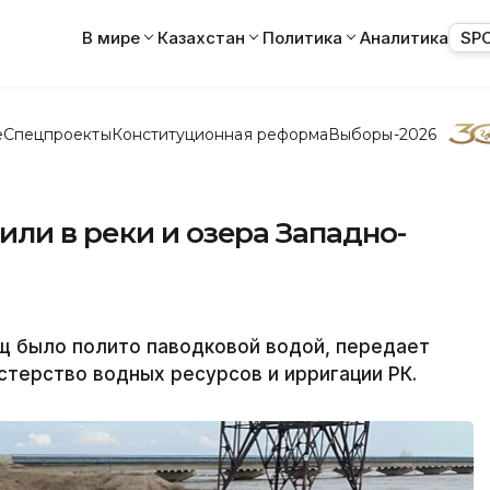
В мире
Казахстан
Политика
Аналитика
SP
е
Спецпроекты
Конституционная реформа
Выборы-2026
ли в реки и озера Западно-
ищ было полито паводковой водой, передает
стерство водных ресурсов и ирригации РК.