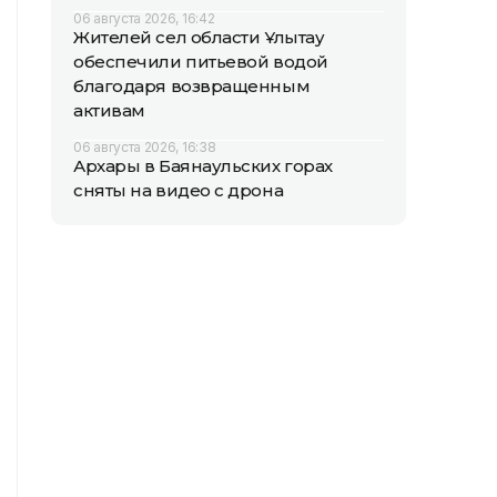
06 августа 2026, 16:42
Жителей сел области Ұлытау
обеспечили питьевой водой
благодаря возвращенным
активам
06 августа 2026, 16:38
Архары в Баянаульских горах
сняты на видео с дрона