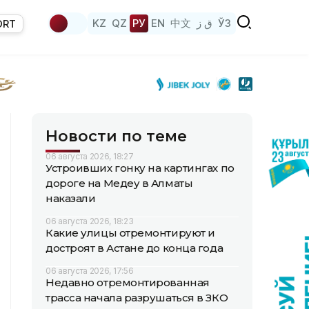
KZ
QZ
РУ
EN
中文
ق ز
ЎЗ
ORT
Новости по теме
06 августа 2026, 18:27
Устроивших гонку на картингах по
дороге на Медеу в Алматы
наказали
06 августа 2026, 18:23
Какие улицы отремонтируют и
достроят в Астане до конца года
06 августа 2026, 17:56
Недавно отремонтированная
трасса начала разрушаться в ЗКО