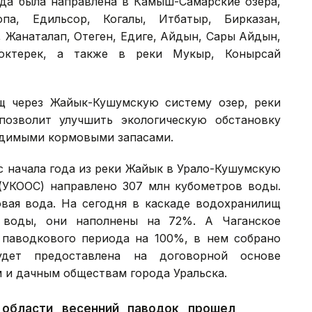
да была направлена в Камыш-Самарские озера,
па, Едильсор, Когалы, Итбатыр, Бирказан,
, Жанаталап, Отеген, Едиге, Айдын, Сары Айдын,
Коктерек, а также в реки Мукыр, Конырсай
щ через Жайык-Кушумскую систему озер, реки
озволит улучшить экологическую обстановку
ходимыми кормовыми запасами.
 с начала года из реки Жайык в Урало-Кушумскую
(УКООС) направлено 307 млн кубометров воды.
вая вода. На сегодня в каскаде водохранилищ
 воды, они наполнены на 72%. А Чаганское
паводкового периода на 100%, в нем собрано
удет предоставлена на договорной основе
 и дачным обществам города Уральска.
 области весенний паводок прошел