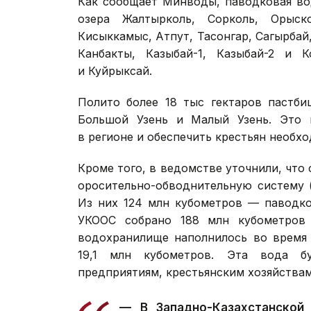
Как сообщает Минводы, паводковая во
озера Жалтырколь, Сорколь, Орыско
Кисыккамыс, Атпут, Тасонгар, Сагырбай
Канбакты, Казыбай-1, Казыбай-2 и 
и Куйрыксай.
Полито более 18 тыс гектаров пастби
Большой Узень и Малый Узень. Это п
в регионе и обеспечить крестьян необ
Кроме того, в ведомстве уточнили, что
оросительно-обводнительную систему 
Из них 124 млн кубометров — паводко
УКООС собрано 188 млн кубометров
водохранилище наполнилось во время 
19,1 млн кубометров. Эта вода б
предприятиям, крестьянским хозяйствам
— В Западно-Казахстанской