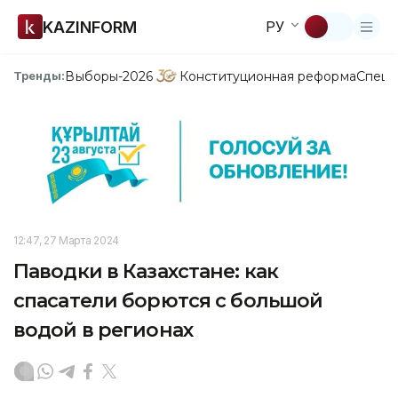
KAZINFORM
РУ
Выборы-2026
Конституционная реформа
Спецп
Тренды:
12:47, 27 Марта 2024
Паводки в Казахстане: как
спасатели борются с большой
водой в регионах