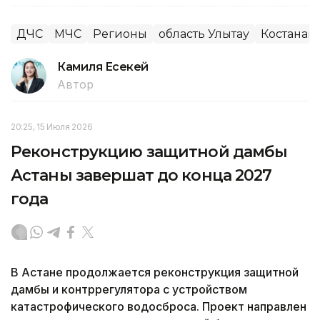
ДЧС
МЧС
Регионы
область Улытау
Костанай
Камиля Есекей
Автор
20:25, 15 Июля 2026
Реконструкцию защитной дамбы
Астаны завершат до конца 2027
года
В Астане продолжается реконструкция защитной
дамбы и контррегулятора с устройством
катастрофического водосброса. Проект направлен