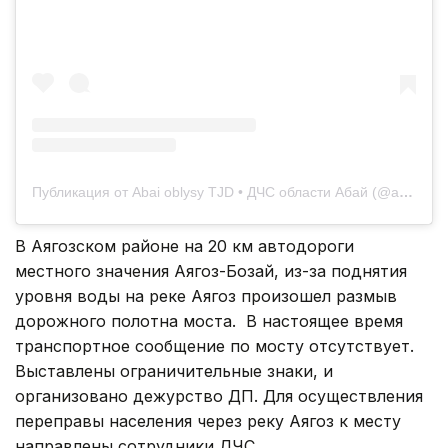
Публикация от Abai oblysy TJD • ДЧС области Абай (@abaioblysytjd)
В Аягозском районе на 20 км автодороги
местного значения Аягоз-Бозай, из-за поднятия
уровня воды на реке Аягоз произошел размыв
дорожного полотна моста. В настоящее время
транспортное сообщение по мосту отсутствует.
Выставлены ограничительные знаки, и
организовано дежурство ДП. Для осуществления
переправы населения через реку Аягоз к месту
направлены сотрудники ДЧС.