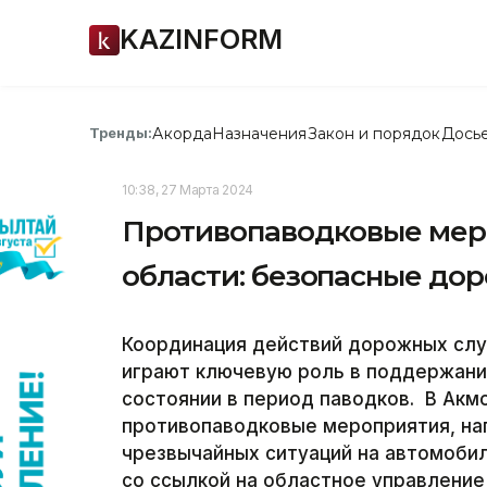
KAZINFORM
Акорда
Назначения
Закон и порядок
Дось
Тренды:
10:38, 27 Марта 2024
Противопаводковые мер
области: безопасные до
Координация действий дорожных слу
играют ключевую роль в поддержани
состоянии в период паводков. В Акм
противопаводковые мероприятия, н
чрезвычайных ситуаций на автомобил
со ссылкой на областное управление