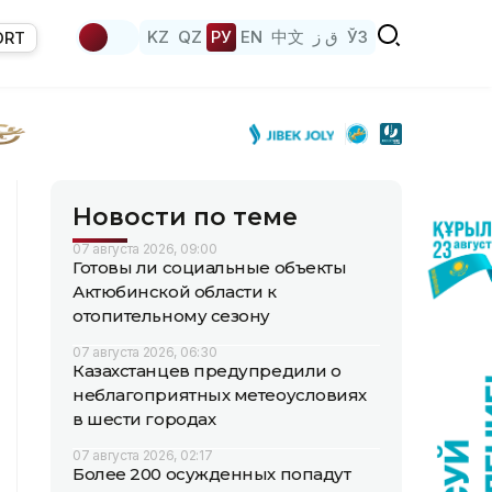
KZ
QZ
РУ
EN
中文
ق ز
ЎЗ
ORT
Новости по теме
07 августа 2026, 09:00
Готовы ли социальные объекты
Актюбинской области к
отопительному сезону
07 августа 2026, 06:30
Казахстанцев предупредили о
неблагоприятных метеоусловиях
в шести городах
07 августа 2026, 02:17
Более 200 осужденных попадут