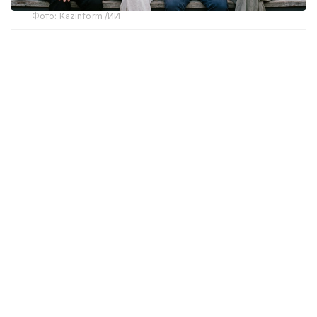
Фото: Kazinform /ИИ
Компания DATAmetrics публикует социологические
данные, характеризующие социальное
самочувствие населения: оценки собственной
жизни, изменения материального положения
семьи и ожидания относительно будущего. Эти
данные выявлены в результате социологического
исследования, проведенного с 13 июня по 2 июля
2026 года по заказу Казахстанского института
стратегических исследований при Президенте РК.
В опросе методом личного интервью («face-to-
face») приняли участие 8 000 жителей всех
регионов Казахстана, а также Астаны, Алматы
и Шымкента старше 18 лет.
Социальное самочувствие населения