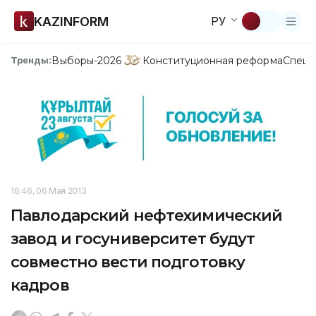
KAZINFORM
РУ
Выборы-2026
Конституционная реформа
Спецп
Тренды:
16:46, 06 Мая 2013
Павлодарский нефтехимический
завод и госуниверситет будут
совместно вести подготовку
кадров