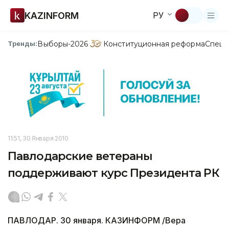
KAZINFORM
РУ
Выборы-2026
Конституционная реформа
Спецп
Тренды:
11:51, 30 Января 2010
Павлодарские ветераны
поддерживают курс Президента РК
ПАВЛОДАР. 30 января. КАЗИНФОРМ /Вера