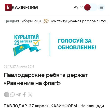
KAZINFORM
РУ
Выборы-2026
Конституционная реформа
Спецп
Тренды:
09:17, 27 Апреля 2013
Павлодарские ребята держат
«Равнение на флаг!»
ПАВЛОДАР. 27 апреля. КАЗИНФОРМ - На площади