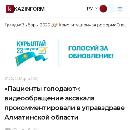
KAZINFORM
РУ
Выборы-2026
Конституционная реформа
Спецп
Тренды:
17:20, 25 Марта 2024
«Пациенты голодают»:
видеообращение аксакала
прокомментировали в управздраве
Алматинской области