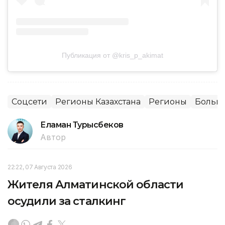
Публикация от @kris_p_akimat
Соцсети
Регионы Казахстана
Регионы
Больн
Еламан Турысбеков
Автор
22:22, 07 Августа 2026
Жителя Алматинской области
осудили за сталкинг