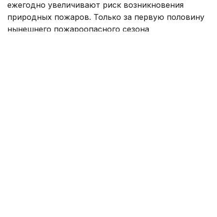
ежегодно увеличивают риск возникновения
природных пожаров. Только за первую половину
нынешнего пожароопасного сезона
на территории резервата «Семей орманы»
зарегистрировано 178 возгораний, огнем
уничтожено около тысячи гектаров леса.
Однако трагедия июня 2023 года навсегда
останется самой тяжелой страницей в истории
резервата. Тогда во время тушения пожара
погибли 14 работников лесного хозяйства,
шестеро из которых трудились в Успенском
лесничестве Новошульбинского филиала.
Оператор связи Арай Амирханова хорошо знала
каждого из погибших.
— Наш руководитель Мейрамгуль
Кусаинова не оставила своих сотрудников
и вместе с ними отправилась на тушение