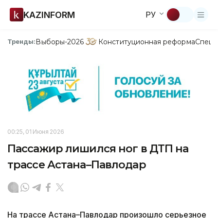
KAZINFORM
РУ
Выборы-2026
Конституционная реформа
Спецп
Тренды:
00:25, 01 Июня 2026
Пассажир лишился ног в ДТП на
трассе Астана–Павлодар
На трассе Астана–Павлодар произошло серьезное