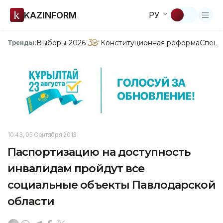
KAZINFORM
РУ
Выборы-2026
Конституционная реформа
Спецп
Тренды:
10:43, 05 Сентября 2013
Паспортизацию на доступность
инвалидам пройдут все
социальные объекты Павлодарской
области