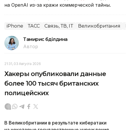
на OpenAI из-за кражи коммерческой тайны.
iPhone
ТАСС
Связь, ТВ, IT
Великобритания
М
Тамирис Әбділдина
Автор
21:31, 03 Августа 2026
Хакеры опубликовали данные
более 100 тысяч британских
полицейских
В Великобритании в результате кибератаки
на некоторые государственные учреждения