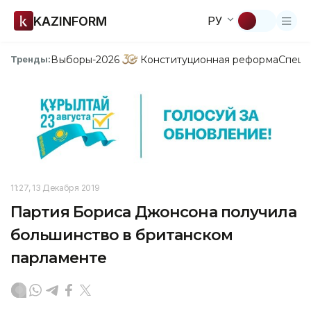
KAZINFORM
РУ
Выборы-2026
Конституционная реформа
Спецп
Тренды:
11:27, 13 Декабря 2019
Партия Бориса Джонсона получила
большинство в британском
парламенте