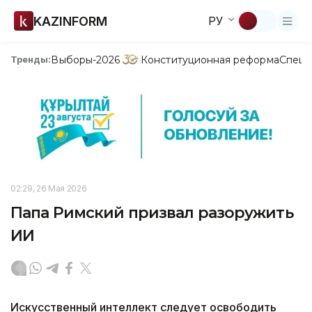
KAZINFORM
РУ
Выборы-2026
Конституционная реформа
Спецп
Тренды:
02:29, 26 Мая 2026
Папа Римский призвал разоружить
ИИ
Искусственный интеллект следует освободить