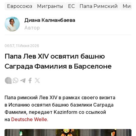
Евросоюз
Мигранты
ЕС
Папа Римский
Миро
Диана Калманбаева
Автор
06:57, 11 Июня 2026
Папа Лев XIV освятил башню
Саграда Фамилия в Барселоне
Папа римский Лев XIV в рамках своего визита
в Испанию освятил башню базилики Саграда
Фамилия, передает Kazinform со ссылкой
на
Deutsche Welle.