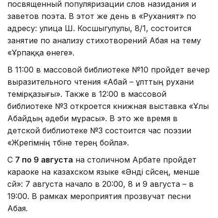
посвященный популяризации слов назидания и
заветов поэта. В этот же день в «Руханият» по
адресу: улица Ш. Косшыгулулы, 8/1, состоится
занятие по анализу стихотворений Абая на тему
«Ұрпаққа өнеге».
В 11:00 в массовой библиотеке №10 пройдет вечер
выразительного чтения «Абай – ұлттың рухани
темірқазығы». Также в 12:00 в массовой
библиотеке №3 откроется книжная выставка «Ұлы
Абайдың әдеби мұрасы». В это же время в
детской библиотеке №3 состоится час поэзии
«Жүрегімнің түбіне терең бойла».
С
7 по 9 августа
на столичном Арбате пройдет
караоке на казахском языке «Әнді сүйсең, менше
сүй»: 7 августа начало в 20:00, 8 и 9 августа – в
19:00. В рамках мероприятия прозвучат песни
Абая.