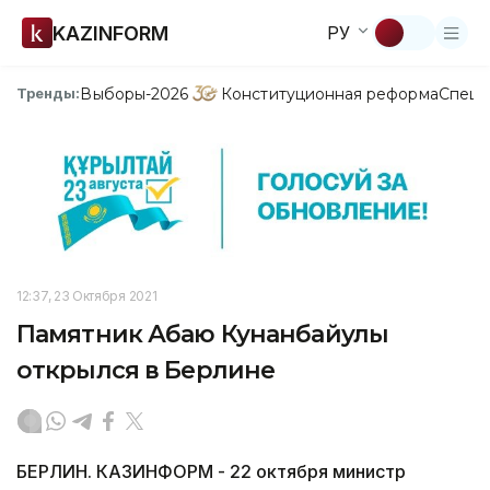
KAZINFORM
РУ
Выборы-2026
Конституционная реформа
Спецп
Тренды:
12:37, 23 Октября 2021
Памятник Абаю Кунанбайулы
открылся в Берлине
БЕРЛИН. КАЗИНФОРМ - 22 октября министр