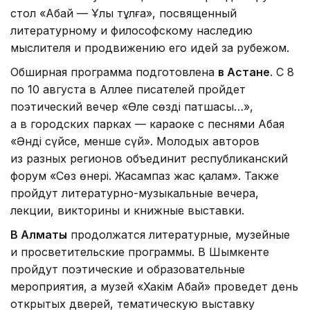
стол «Абай — Ұлы тұлға», посвященный
литературному и философскому наследию
мыслителя и продвижению его идей за рубежом.
Обширная программа подготовлена
в Астане
. С 8
по 10 августа в Аллее писателей пройдет
поэтический вечер «Өлең сөздің патшасы…»,
а в городских парках — караоке с песнями Абая
«Әнді сүйсең, менше сүй». Молодых авторов
из разных регионов объединит республиканский
форум «Сөз өнері. Жасампаз жас қалам». Также
пройдут литературно-музыкальные вечера,
лекции, викторины и книжные выставки.
В Алматы
продолжатся литературные, музейные
и просветительские программы. В Шымкенте
пройдут поэтические и образовательные
мероприятия, а музей «Хакім Абай» проведет день
открытых дверей, тематическую выставку