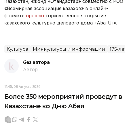
Казахстан, «Фонд «Отандастар» совместно с РОО
«Всемирная ассоциация казахов» в онлайн-
формате
прошло
торжественное открытие
казахского культурно-делового дома «Abai Uii».
Культура
Минкультуры и информации
175-лет
без автора
Автор
11:45, 08 Августа 2026
Более 350 мероприятий проведут в
Казахстане ко Дню Абая