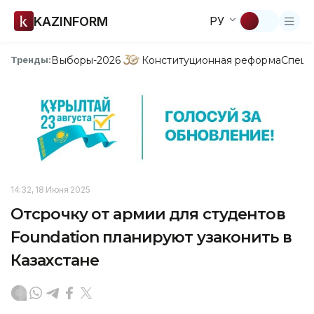
KAZINFORM
РУ
Выборы-2026
Конституционная реформа
Спецп
Тренды:
14:32, 18 Июня 2025
Отсрочку от армии для студентов
Foundation планируют узаконить в
Казахстане