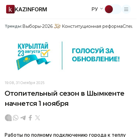
KAZINFORM
РУ
Выборы-2026
Конституционная реформа
Спецп
Тренды:
19:08, 31 Октября 2025
Отопительный сезон в Шымкенте
начнется 1 ноября
Работы по полному подключению города к теплу