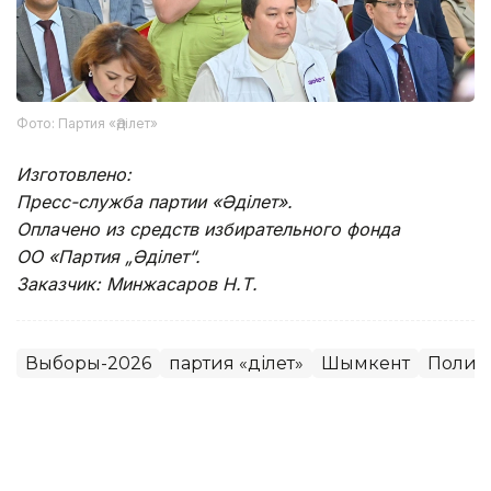
Фото: Партия «Әділет»
Изготовлено:
Пресс-служба партии «Әділет».
Оплачено из средств избирательного фонда
ОО «Партия „Әділет“.
Заказчик: Минжасаров Н.Т.
Выборы-2026
партия «Әділет»
Шымкент
Полит
Динара Сугурбаева
Автор