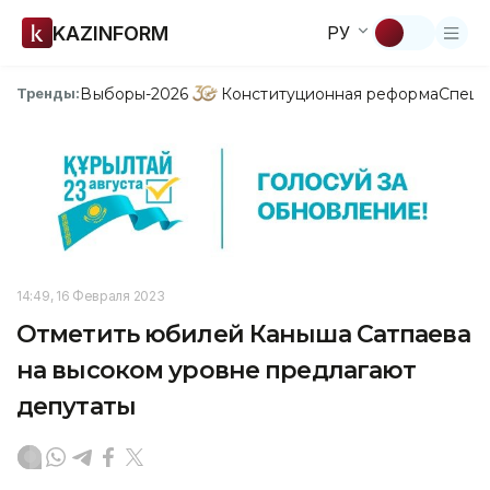
KAZINFORM
РУ
Выборы-2026
Конституционная реформа
Спецп
Тренды:
14:49, 16 Февраля 2023
Отметить юбилей Каныша Сатпаева
на высоком уровне предлагают
депутаты