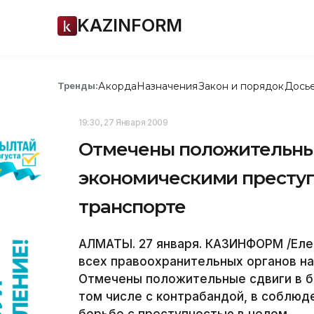
KAZINFORM
Акорда
Назначения
Закон и порядок
Дось
Тренды:
19:30, 27 Января 2009
Отмечены положительные
экономическими престу
транспорте
АЛМАТЫ. 27 января. КАЗИНФОРМ /Еле
всех правоохранительных органов на
Отмечены положительные сдвиги в б
том числе с контрабандой, в соблюд