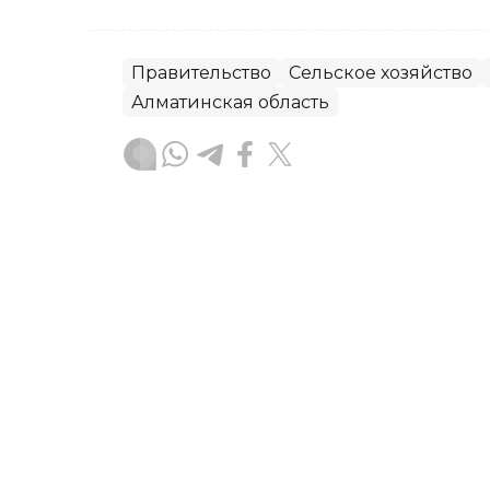
Правительство
Сельское хозяйство
Алматинская область
Сандугаш Дуйсенова
Автор
16:42, 22 Июня 2016
В 2015 г. собрано около 18
Мырзахметов