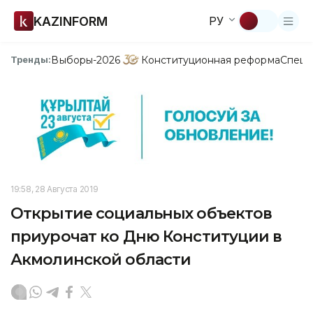
KAZINFORM
РУ
Выборы-2026
Конституционная реформа
Спецп
Тренды:
19:58, 28 Августа 2019
Открытие социальных объектов
приурочат ко Дню Конституции в
Акмолинской области