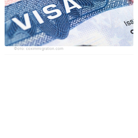
Фото: coximmigration.com
Пилотный проект первоначально
распространится на заявителей
из Доминиканской Республики. По данным
Госдепартамента, консульские сотрудники смогут
требовать внесения залога от лиц, которых
сочтут потенциальной «обузой для общества».
Размер залога будет определяться
индивидуально.
По заявлению представителя Госдепартамента