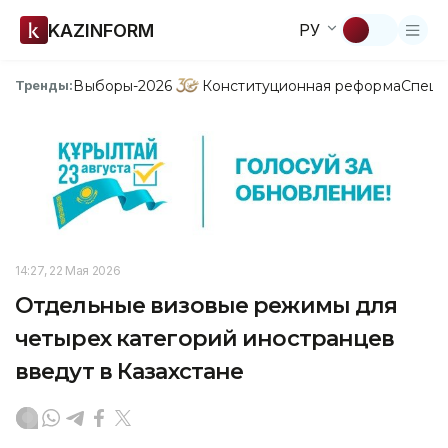
KAZINFORM
РУ
Выборы-2026
Конституционная реформа
Спецп
Тренды:
14:27, 22 Мая 2026
Отдельные визовые режимы для
четырех категорий иностранцев
введут в Казахстане