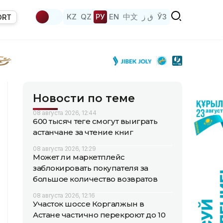
KZ
QZ
РУ
EN
中文
ق ز
ЎЗ
ORT
Новости по теме
08 августа 2026, 12:44
600 тысяч теңге смогут выиграть
астанчане за чтение книг
08 августа 2026, 12:29
Может ли маркетплейс
заблокировать покупателя за
большое количество возвратов
08 августа 2026, 12:16
Участок шоссе Коргалжын в
Астане частично перекроют до 10