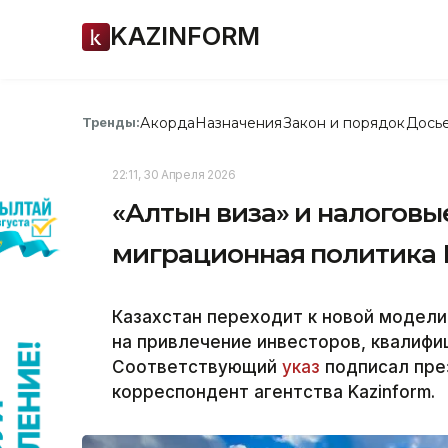
KAZINFORM
Акорда
Назначения
Закон и порядок
Дось
Тренды:
22:11, 30 Апреля 2026
«Алтын виза» и налоговы
миграционная политика 
Казахстан переходит к новой модели
на привлечение инвесторов, квалифи
Соответствующий
указ
подписал пре
корреспондент агентства Kazinform.