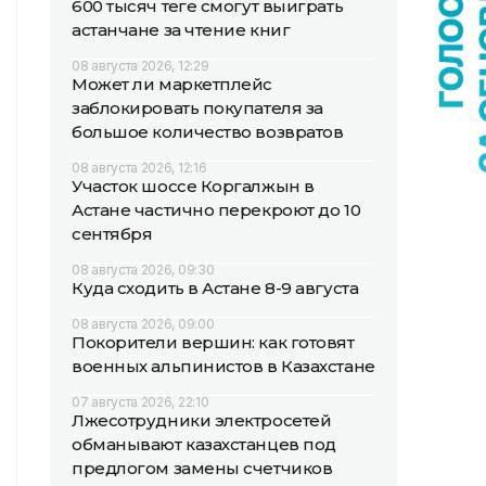
600 тысяч теңге смогут выиграть
астанчане за чтение книг
08 августа 2026, 12:29
Может ли маркетплейс
заблокировать покупателя за
большое количество возвратов
08 августа 2026, 12:16
Участок шоссе Коргалжын в
Астане частично перекроют до 10
сентября
08 августа 2026, 09:30
Куда сходить в Астане 8-9 августа
08 августа 2026, 09:00
Покорители вершин: как готовят
военных альпинистов в Казахстане
07 августа 2026, 22:10
Лжесотрудники электросетей
обманывают казахстанцев под
предлогом замены счетчиков