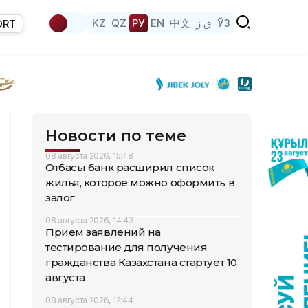
KZ
QZ
РУ
EN
中文
ق ز
ЎЗ
ORT
Новости по теме
08 августа 2026, 15:48
Отбасы банк расширил список
жилья, которое можно оформить в
залог
08 августа 2026, 14:43
Прием заявлений на
тестирование для получения
гражданства Казахстана стартует 10
августа
08 августа 2026, 12:44