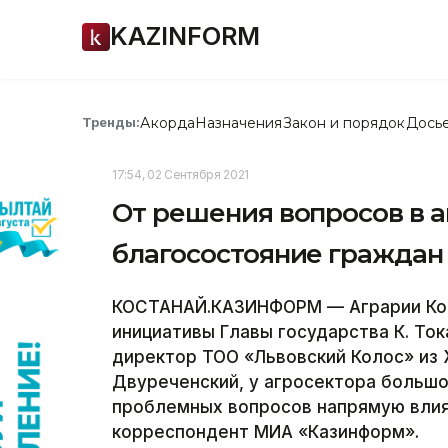
KAZINFORM
Акорда
Назначения
Закон и порядок
Дось
Тренды:
17:54, 02 Сентября 2021
От решения вопросов в а
благосостояние граждан 
КОСТАНАЙ.КАЗИНФОРМ — Аграрии Кос
инициативы Главы государства К. Ток
директор ТОО «Львовский Колос» из
Двуреченский, у агросектора больш
проблемных вопросов напрямую влия
корреспондент МИА «Казинформ».