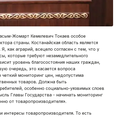
Касым-Жомарт Кемелевич Токаев особое
ктора страны. Костанайская область является
, как аграрий, всецело согласен с тем, что у
осы, которые требуют незамедлительного
ависит уровень благосостояния наших граждан,
рвую очередь, это касается вопроса
н четкий мониторинг цен, недопустима
твенных товаров. Должна быть
ребителей, особенно социально-уязвимых слоев
ысль Главы Государства - начинать мониторинг
нно от товаропроизводителя».
 и интересы товаропроизводителя. То есть