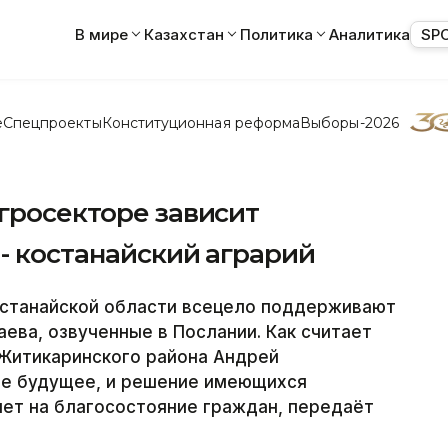
В мире
Казахстан
Политика
Аналитика
SP
е
Спецпроекты
Конституционная реформа
Выборы-2026
гросекторе зависит
- костанайский аграрий
танайской области всецело поддерживают
аева, озвученные в Послании. Как считает
 Житикаринского района Андрей
ое будущее, и решение имеющихся
ет на благосостояние граждан, передаёт