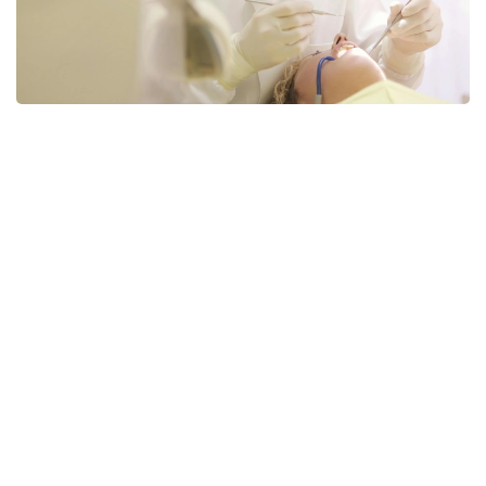
Фото: Pexels
Расследуется 36 уголовных дел, сумма
установленного ущерба превышает 3,5 млрд
тенге.
— В Туркестанской области проводится
расследование в отношении должностных
лиц Жетысайской многопрофильной
районной больницы. По данным следствия,
денежные средства, выделенные в рамках
ОСМС, перечислялись на счета более 20
ИП без фактического оказания услуг
и поставки товаров. Предприниматели
не заключали договоры с медицинским