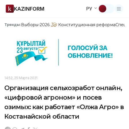
KAZINFORM
РУ
Выборы-2026
Конституционная реформа
Спецп
Тренды:
14:52, 25 Марта 2021
Организация сельхозработ онлайн,
«цифровой агроном» и посев
озимых: как работает «Олжа Агро» в
Костанайской области