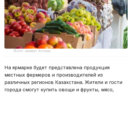
Фото: акимат Астаны
На ярмарке будет представлена продукция
местных фермеров и производителей из
различных регионов Казахстана. Жители и гости
города смогут купить овощи и фрукты, мясо,
мучные и молочные продукты, выпечку,
натуральные соки, варенье, джемы и многое
другое по выгодным ценам.
Мероприятие будет проходить 8 и 9 августа с
10:00 ч. до 19:00 ч. в ТЦ «Keryen Joly» по адресу: