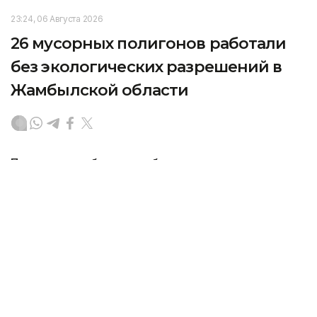
23:24, 06 Августа 2026
26 мусорных полигонов работали
без экологических разрешений в
Жамбылской области
Почти все проблемные объекты сосредоточены
в одном районе, а их владельцам указали
на необходимость привести площадки
в соответствие с требованиями закона, передает
корреспондент агентства Kazinform.