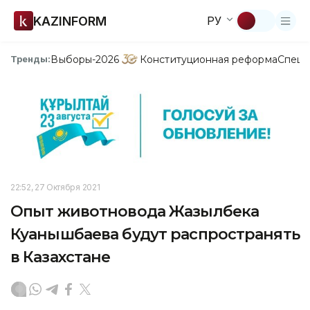
KAZINFORM
РУ
Выборы-2026
Конституционная реформа
Спецп
Тренды:
22:52, 27 Октября 2021
Опыт животновода Жазылбека
Куанышбаева будут распространять
в Казахстане