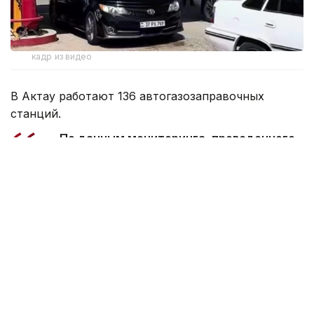
кадр из видео
В Актау работают 136 автогазозаправочных
станций.
— По данным мониторинга, проведенного
28 июля 2026 года по состоянию на 12:00,
услуги населению оказывают 33 АГЗС.
Запасы сжиженного нефтяного газа
в городе составляют 302 тонны. На июль
2026 года для обеспечения города ТОО
«КазГПЗ» и ТОО «АНПЗ» выделили в общей
сложности 5760 тонн сжиженного
нефтяного газа. Кроме того,
дополнительно на текущий месяц ТОО
«АНПЗ» выделило еще 480 тонн, а через