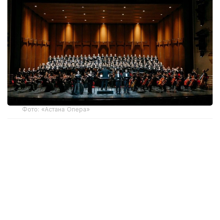
Фото: «Астана Опера»
За сезон театры страны представили 16 тысяч
постановок, выпустили 410 премьер и собрали 2
832 835 зрителей.
Одним из главных итогов сезона стало
расширение жанровой палитры. Среди заметных
премьер —