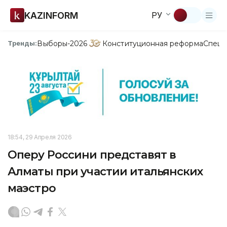
KAZINFORM
РУ
Выборы-2026
Конституционная реформа
Спецп
Тренды:
18:54, 29 Апреля 2026
Оперу Россини представят в
Алматы при участии итальянских
маэстро