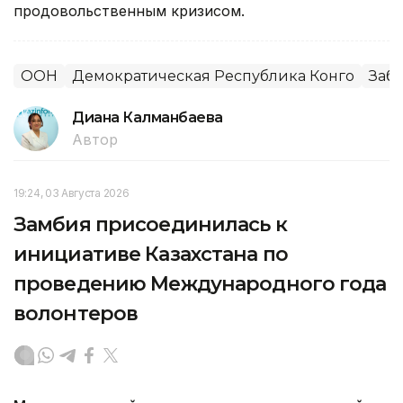
продовольственным кризисом.
ООН
Демократическая Республика Конго
Заб
Диана Калманбаева
Автор
19:24, 03 Августа 2026
Замбия присоединилась к
инициативе Казахстана по
проведению Международного года
волонтеров