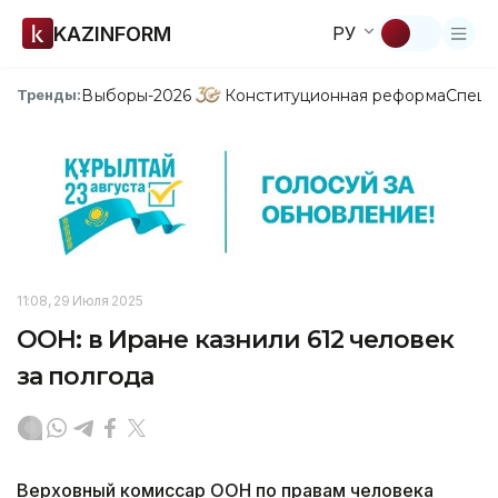
KAZINFORM
РУ
Выборы-2026
Конституционная реформа
Спецп
Тренды:
11:08, 29 Июля 2025
ООН: в Иране казнили 612 человек
за полгода
Верховный комиссар ООН по правам человека