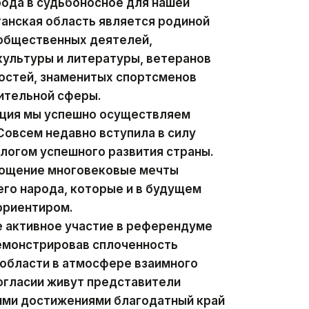
рода в судьбоносное для нашей
анская область является родиной
 общественных деятелей,
ультуры и литературы, ветеранов
остей, знаменитых спортсменов
ительной сферы.
ация мы успешно осуществляем
овсем недавно вступила в силу
алогом успешного развития страны.
лощение многовековые мечты
го народа, которые и в будущем
ориентиром.
е активное участие в референдуме
демонстрировав сплоченность
 области в атмосфере взаимного
согласии живут представители
оими достижениями благодатный край