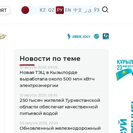
KZ
QZ
РУ
EN
中文
ق ز
ЎЗ
ORT
Новости по теме
10 августа 2026, 09:05
Новая ТЭЦ в Кызылорде
выработала около 500 млн кВт·ч
электроэнергии
10 августа 2026, 08:45
250 тысяч жителей Туркестанской
области обеспечат качественной
питьевой водой
09 августа 2026, 22:00
Обновленный железнодорожный