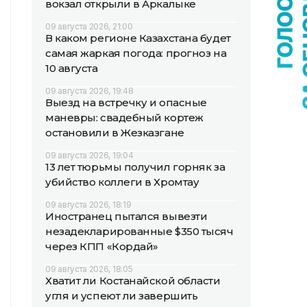
вокзал открыли в Аркалыке
09 августа 2026, 21:00
В каком регионе Казахстана будет
самая жаркая погода: прогноз на
10 августа
09 августа 2026, 19:48
Выезд на встречку и опасные
маневры: свадебный кортеж
остановили в Жезказгане
09 августа 2026, 19:04
13 лет тюрьмы получил горняк за
убийство коллеги в Хромтау
09 августа 2026, 18:19
Иностранец пытался вывезти
незадекларированные $350 тысяч
через КПП «Кордай»
09 августа 2026, 18:05
Хватит ли Костанайской области
угля и успеют ли завершить