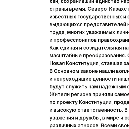
хан, сохранивший единство на
страны время. Северо-Казахст
известных государственных и
выдающихся представителей к
труда, многих уважаемых личн
и профессионалов правоохран
Как единая и созидательная н
масштабные преобразования. С
Новая Конституция, ставшая з
В Основном законе нашли воп
и непреходящие ценности наше
будут служить нам надежным 
Жители региона приняли само
по проекту Конституции, про
и высокую ответственность. В
уважения и дружбы, в мире и 
различных этносов. Всеми св