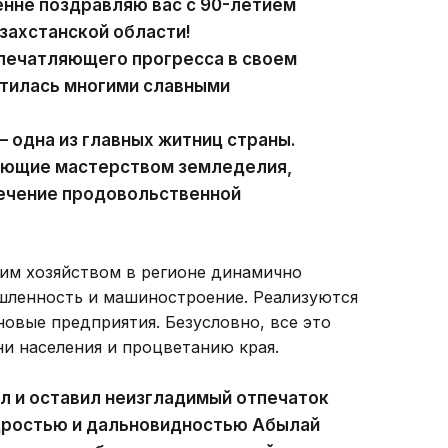
енне поздравляю вас с 90-летием
захстанской области!
впечатляющего прогресса в своем
гатилась многими славными
 одна из главных житниц страны.
еющие мастерством земледелия,
печение продовольственной
ким хозяйством в регионе динамично
ленность и машиностроение. Реализуются
овые предприятия. Безусловно, все это
и населения и процветанию края.
л и оставил неизгладимый отпечаток
удростью и дальновидностью Абылай