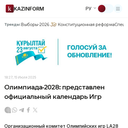
KAZINFORM
РУ
Выборы-2026
Конституционная реформа
Спецп
Тренды:
18:27, 15 Июля 2025
Олимпиада‑2028: представлен
официальный календарь Игр
Организационный комитет Олимпийских игр LA28