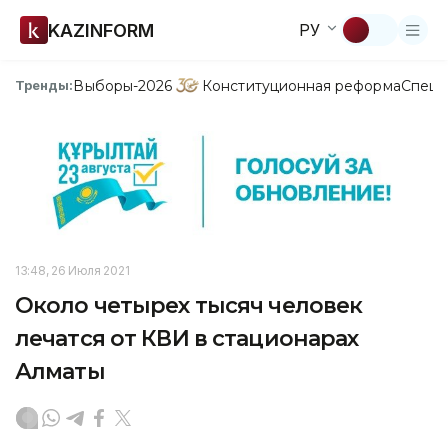
KAZINFORM
РУ
Выборы-2026
Конституционная реформа
Спецп
Тренды:
13:48, 26 Июля 2021
Около четырех тысяч человек
лечатся от КВИ в стационарах
Алматы