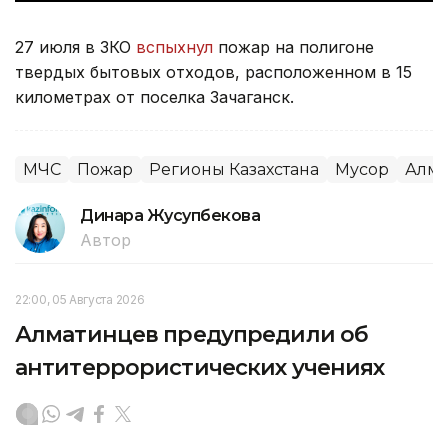
27 июля в ЗКО
вспыхнул
пожар на полигоне
твердых бытовых отходов, расположенном в 15
километрах от поселка Зачаганск.
МЧС
Пожар
Регионы Казахстана
Мусор
Алма
Динара Жусупбекова
Автор
22:00, 05 Августа 2026
Алматинцев предупредили об
антитеррористических учениях