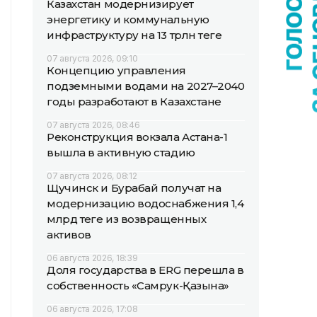
Казахстан модернизирует
энергетику и коммунальную
инфраструктуру на 13 трлн теңге
07 августа 2026, 09:10
Концепцию управления
подземными водами на 2027–2040
годы разработают в Казахстане
07 августа 2026, 08:46
Реконструкция вокзала Астана-1
вышла в активную стадию
07 августа 2026, 08:12
Щучинск и Бурабай получат на
модернизацию водоснабжения 1,4
млрд теңге из возвращенных
активов
06 августа 2026, 18:39
Доля государства в ERG перешла в
собственность «Самрук-Қазына»
06 августа 2026, 17:08