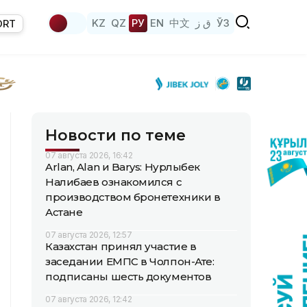
KZ
QZ
РУ
EN
中文
ق ز
ЎЗ
ORT
Новости по теме
07 августа 2026, 16:42
Arlan, Alan и Barys: Нурлыбек
Налибаев ознакомился с
производством бронетехники в
Астане
07 августа 2026, 12:57
Казахстан принял участие в
заседании ЕМПС в Чолпон-Ате:
подписаны шесть документов
07 августа 2026, 12:42