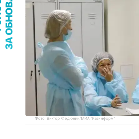
Фото: Виктор Федюнин/МИА "Казинформ"