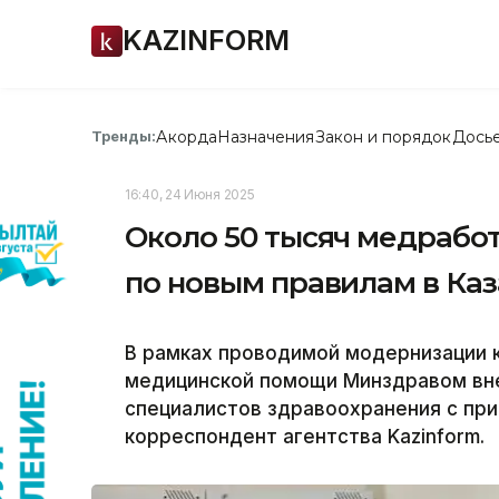
KAZINFORM
Акорда
Назначения
Закон и порядок
Дось
Тренды:
16:40, 24 Июня 2025
Около 50 тысяч медраб
по новым правилам в Каз
В рамках проводимой модернизации 
медицинской помощи Минздравом вне
специалистов здравоохранения с при
корреспондент агентства Kazinform.