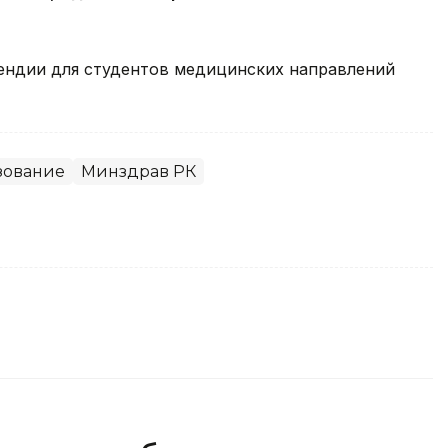
пендии для студентов медицинских направлений
зование
Минздрав РК