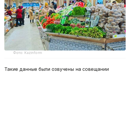
Фото: Kazinform
Такие данные были озвучены на совещании
по вопросам стабилизации цен на социально
значимые продовольственные товары и инфляции
под председательством заместителя Премьер-
министра — министра национальной экономики
Серика Жумангарина.
Как было отмечено на совещании, по итогам июня
годовая инфляция в стране составила 10,3%