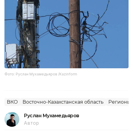
Фото: Руслан Мухамедьяров /Kazinform
ВКО
Восточно-Казахстанская область
Регионы 
Руслан Мухамедьяров
Автор