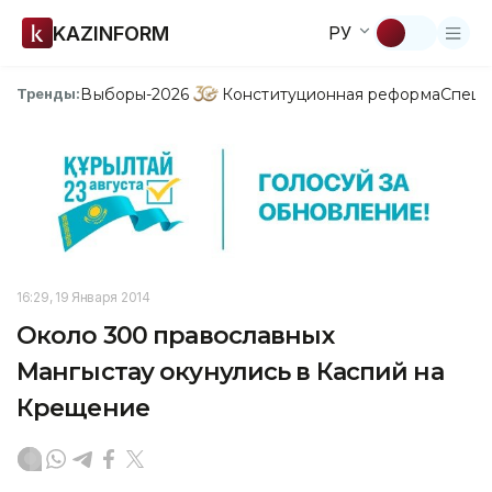
KAZINFORM
РУ
Выборы-2026
Конституционная реформа
Спецп
Тренды:
16:29, 19 Января 2014
Около 300 православных
Мангыстау окунулись в Каспий на
Крещение