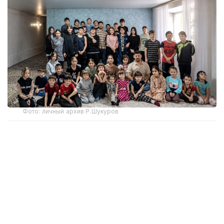
Фото: личный архив Р.Шукуров
От семерых — к большой семье
Первый визит в детский дом полностью изменил
жизнь супругов. План был простой — принять
одного ребенка. Однако домой они вернулись уже
с семью детьми.