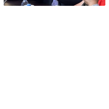
Фото: КГУ «Қоғамдық келісім»
Представители этнокультурных объединений
подчеркнули, что именно активная гражданская
позиция, осознанный выбор и участие каждого
человека формируют основу сильного,
стабильного и сплоченного государства.
Представители объединений отметили, что
Казахстан всегда был примером межэтнического
согласия и взаимного уважения, где
представители разных национальностей живут
в мире, сохраняют свои традиции и вместе
строят общее будущее. По их словам,
предстоящие выборы станут еще одним
подтверждением единства общества
и готовности граждан принимать участие