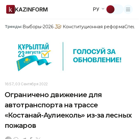
KAZINFORM
РУ
Выборы-2026
Конституционная реформа
Спецп
Тренды:
16:57, 03 Сентября 2022
Ограничено движение для
автотранспорта на трассе
«Костанай-Аулиеколь» из-за лесных
пожаров