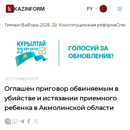
KAZINFORM
РУ
Выборы-2026
Конституционная реформа
Спецп
Тренды:
12:17, 04 Марта 2025
Оглашен приговор обвиняемым в
убийстве и истязании приемного
ребенка в Акмолинской области