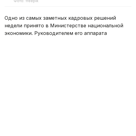
Фото: freepik
Одно из самых заметных кадровых решений
недели принято в Министерстве национальной
экономики. Руководителем его аппарата
назначен
Аскар Биахметов
. Уроженец
Актюбинской области начинал карьеру
в финансовых и налоговых органах, затем
возглавлял департамент казначейства
по Акмолинской области. В разные годы работал
в Конституционном Совете, Министерстве
национальной экономики, Канцелярии Премьер-
министра и Аппарате Правительства, был
заместителем акима Актюбинской области.
В 2024–2025 годах Биахметов занимал должность
вице-министра труда и социальной защиты
населения, а до нынешнего назначения был
советником министра национальной экономики.