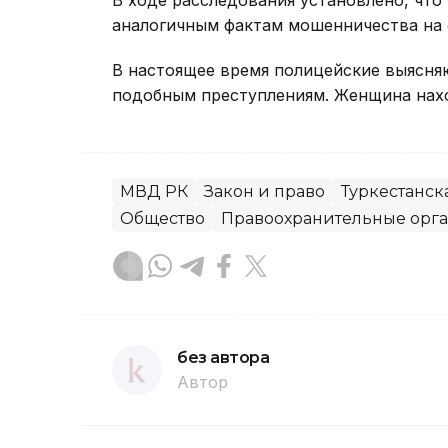
В ходе расследования установлено, что 
аналогичным фактам мошенничества на 
В настоящее время полицейские выясня
подобным преступлениям. Женщина нахо
МВД РК
Закон и право
Туркестанск
Общество
Правоохранительные орг
без автора
Автор