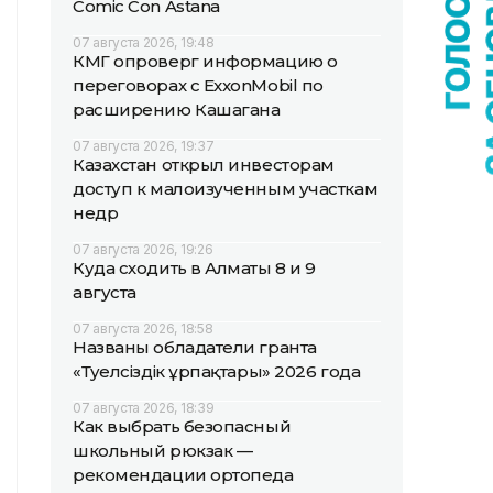
Comic Con Astana
07 августа 2026, 19:48
КМГ опроверг информацию о
переговорах с ExxonMobil по
расширению Кашагана
07 августа 2026, 19:37
Казахстан открыл инвесторам
доступ к малоизученным участкам
недр
07 августа 2026, 19:26
Куда сходить в Алматы 8 и 9
августа
07 августа 2026, 18:58
Названы обладатели гранта
«Тәуелсіздік ұрпақтары» 2026 года
07 августа 2026, 18:39
Как выбрать безопасный
школьный рюкзак —
рекомендации ортопеда