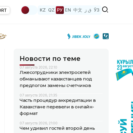
KZ
QZ
РУ
EN
中文
ق ز
ЎЗ
ORT
Новости по теме
07 августа 2026, 22:10
Лжесотрудники электросетей
обманывают казахстанцев под
предлогом замены счетчиков
07 августа 2026, 21:35
Часть процедур аккредитации в
Казахстане перевели в онлайн-
формат
07 августа 2026, 21:00
Чем удивил гостей второй день