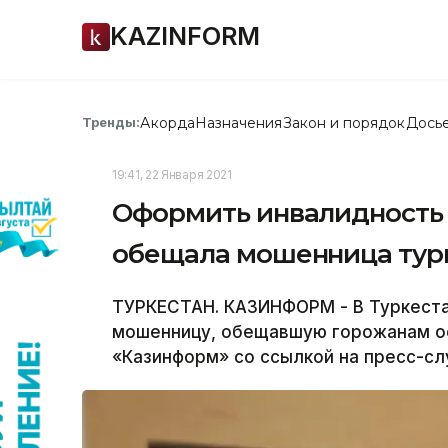
KAZINFORM
Акорда
Назначения
Закон и порядок
Дось
Тренды:
19:41, 22 Января 2021
Оформить инвалидность
обещала мошенница тур
ТУРКЕСТАН. КАЗИНФОРМ - В Туркеста
мошенницу, обещавшую горожанам о
«Казинформ» со ссылкой на пресс-сл