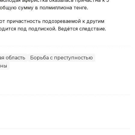
молодая аферистка оказалась причастна к 5
общую сумму в полмиллиона тенге.
ют причастность подозреваемой к другим
дится под подпиской. Ведётся следствие.
ая область
Борьба с преступностью
аны