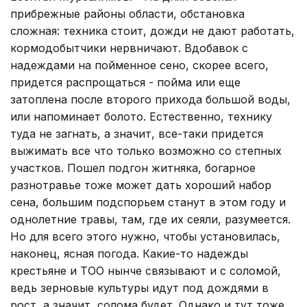
прибрежные районы об­ласти, обстановка
сложная: техни­ка стоит, дожди не дают работать,
кормодобытчики нервничают. Вдобавок с
надеждами на пойменное сено, скорее всего,
придется распрощаться - пойма или еще
затоплена после второго прихода большой воды,
или напоминает болото. Естественно, технику
туда не загнать, а значит, все-таки придется
выжимать все что только возможно со степных
участков. Пошел подгон житняка, богарное
разнотравье тоже может дать хороший набор
сена, большим подспорьем станут в этом году и
однолетние травы, там, где их сеяли, разумеется.
Но для всего этого нужно, чтобы установилась,
наконец, ясная погода. Какие-то надежды
крестьяне и ТОО нынче связывают и с соломой,
ведь зерновые культуры идут под дождями в
рост, а значит, солома будет. Однако и тут тоже