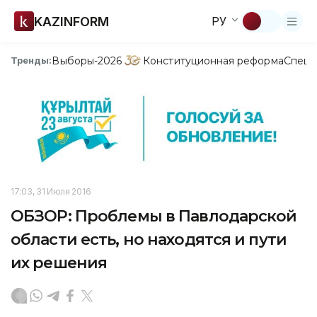
KAZINFORM
РУ
Выборы-2026
Конституционная реформа
Спецп
Тренды:
17:03, 31 Июля 2016
ОБЗОР: Проблемы в Павлодарской
области есть, но находятся и пути
их решения