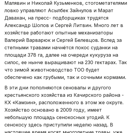
Малявин и Николай Кузьменков, стогометателями
ловко управляют Асылбек Зайнулов и Марат
Давахан, на пресс- подборщиках трудятся
Александр Шопов и Сергей Литвин. Много лет в
хозяйстве работают опытные механизаторы
Валерий Варварюк и Сергей Белевцов. Вслед за
степными травами начнётся покос суданки на
площади 378 га, далее на очереди кукуруза на
силос, ее нынче выращивают на 230 гектарах. Так
что зимой животноводство ТОО будет
обеспечено как грубыми, так и сочными кормами.
В эти дни пополняются сеновалы и другого
крестьянского хозяйства из Качирского района -
КХ «Камзин», расположенного в этом же округе.
Хозяйство основано в 2009 году, име­ет
небольшую площадь сенокосных угодий. К
сенокосу здесь приступили неделю назад. В
настоящее время косят многолетние травы, уже