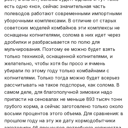
есть одно «но», сейчас значительная часть
полеводов работают современ­ными импортными
уборочными комплексами. В отличие от старых
советских моделей комбайнов эти комплексы не
оснащены копни­телями, солома в них идет через
дробилки и разбрасывается по полю для
мульчирования. Поэтому ее можно будет взять
только техни­кой, оснащенной копнителями, и
желательно, чтобы хотя бы просо и ячмень
убирали по этому году только комбайнами с
копнителями. Только тогда можно будет всерьез
рассчитывать на такое подспорье, как солома. В
самом деле, для благополучной зимовки надо
припасти на сено­валах не меньше 893 тысяч тонн
грубого корма, а сейчас заготовле­но только около
восьми процентов этого объема. Для сравнения: в
прошлом году на эту же дату кормодобытчики
заготовили 46 процентов потребного количества