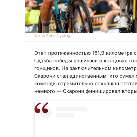
Фото: SprintCycling
Этап протяженностью 161,9 километра с
Судьба победы решилась в концовке гонк
гонщиков. На заключительном километре
Скарони стал единственным, кто сумел 
команды стремительно сокращал отстав
немного — Скарони финишировал вторы