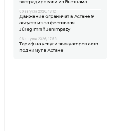
экстрадировали из Вьетнама
06 августа 2026, 18:12
Движение ограничат в Астане 9
августа из-за фестиваля
Jüregımnıñ Jenımpazy
06 августа 2026, 17:53
Тариф на услуги эвакуаторов авто
поднимут в Астане