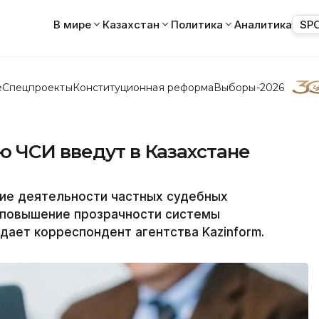
В мире
Казахстан
Политика
Аналитика
SP
е
Спецпроекты
Конституционная реформа
Выборы-2026
ю ЧСИ введут в Казахстане
ние деятельности частных судебных
 повышение прозрачности системы
дает корреспондент агентства Kazinform.