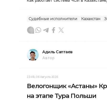
Как работает система ЧСИ в Казахстане
Судебные исполнители
Казахстан
З
Адиль Саптаев
Автор
23:48, 06 Августа 2026
Велогонщик «Астаны» Кр
на этапе Тура Польши