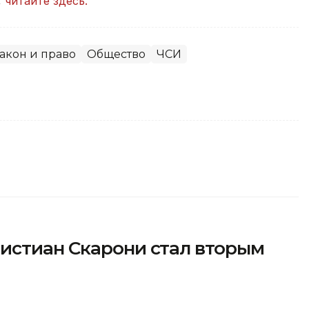
,
читайте здесь.
акон и право
Общество
ЧСИ
истиан Скарони стал вторым