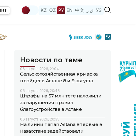
KZ
QZ
РУ
EN
中文
ق ز
ЎЗ
ORT
Новости по теме
06 августа 2026, 21:04
Сельскохозяйственная ярмарка
пройдет в Астане 8 и 9 августа
06 августа 2026, 20:48
Штрафы на 57 млн теңге наложили
за нарушения правил
благоустройства в Астане
06 августа 2026, 20:35
На линии Tarlan Astana впервые в
Казахстане задействовали