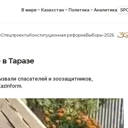
В мире
Казахстан
Политика
Аналитика
SP
е
Спецпроекты
Конституционная реформа
Выборы-2026
 в Таразе
звали спасателей и зоозащитников,
azinform.