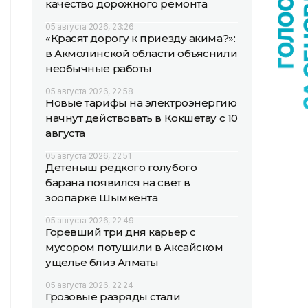
качество дорожного ремонта
05 августа 2026, 23:26
«Красят дорогу к приезду акима?»:
в Акмолинской области объяснили
необычные работы
05 августа 2026, 22:58
Новые тарифы на электроэнергию
начнут действовать в Кокшетау с 10
августа
05 августа 2026, 22:51
Детеныш редкого голубого
барана появился на свет в
зоопарке Шымкента
05 августа 2026, 22:49
Горевший три дня карьер с
мусором потушили в Аксайском
ущелье близ Алматы
05 августа 2026, 22:24
Грозовые разряды стали