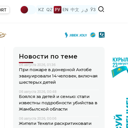
KZ
QZ
РУ
EN
中文
ق ز
ЎЗ
ORT
Новости по теме
06 августа 2026, 01:36
При пожаре в донерной Актобе
эвакуировали 14 человек, включая
шестерых детей
06 августа 2026, 00:48
Боялся за детей и семью: стали
известны подробности убийства в
Жамбылской области
06 августа 2026, 00:06
Жители Текели раскритиковали