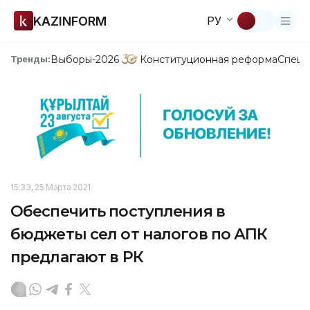
KAZINFORM
РУ
Выборы-2026
Конституционная реформа
Спецп
Тренды:
15:33, 25 Марта 2021
Обеспечить поступления в
бюджеты сел от налогов по АПК
предлагают в РК