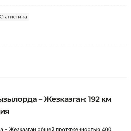
Статистика
зылорда – Жезказган: 192 км
ния
а – Жезказган общей протяженностью 400