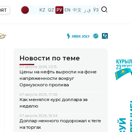
KZ
QZ
РУ
EN
中文
ق ز
ЎЗ
ORT
Новости по теме
07 августа 2026, 23:15
Цены на нефть выросли на фоне
напряженности вокруг
Ормузского пролива
07 августа 2026, 17:36
Как менялся курс доллара за
неделю
07 августа 2026, 16:34
Доллар немного подорожал к теңге
на торгах