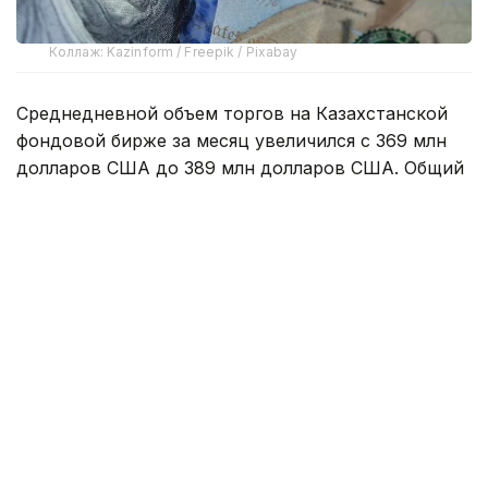
Коллаж: Kazinform / Freepik / Pixabay
Среднедневной объем торгов на Казахстанской
фондовой бирже за месяц увеличился с 369 млн
долларов США до 389 млн долларов США. Общий
объем торгов составил 8,6 млрд долларов США.
Объем продаж валюты из Национального фонда
на биржевом рынке в июле составил 200 млн
долларов США. Доля продаж из Национального
фонда составила 2,3% от общего объема торгов,
или около девяти млн долларов США в день.
Также в целях выделения трансфертов
в республиканский бюджет Национальный Банк
приобрел у Национального фонда в июле 500 млн
долларов США, которые будут реализованы