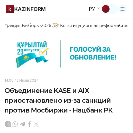
KAZINFORM
РУ
Выборы-2026
Конституционная реформа
Спецп
Тренды:
14:06, 12 Июля 2024
Объединение KASE и AIX
приостановлено из-за санкций
против Мосбиржи - Нацбанк РК