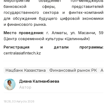
Мероприятие объединяет топ-менеджеров
банковской сферы, представителей
государственного сектора и финтех-компаний
для обсуждения будущего цифровой экономики
и финансового рынка.
Место проведения:
г. Алматы, ул. Масанчи, 59
(Центр современной культуры «Целинный»)
Регистрация и детали программы:
centralasiafintech.kz
Нацбанк Казахстана
Финансовый рынок РК
Ал
Диана Калманбаева
Автор
18:28, 03 Августа 2026