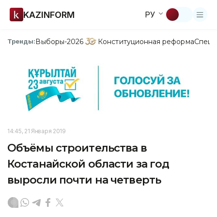
KAZINFORM
РУ
Выборы-2026
Конституционная реформа
Спецп
Тренды:
14:45, 21 Января 2019
Объёмы строительства в
Костанайской области за год
выросли почти на четверть