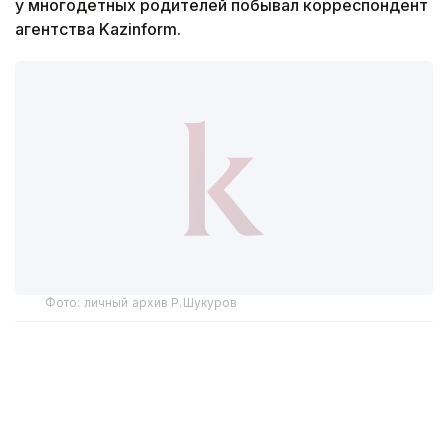
у многодетных родителей побывал корреспондент
агентства Kazinform.
Фото: личный архив Р.Шукуров
От семерых — к большой семье
Первый визит в детский дом полностью изменил
жизнь супругов. План был простой — принять