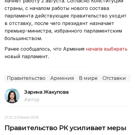
начнет работу 2 августа. Согласно Конституции
страны, с началом работы нового состава
парламента действующее правительство уходит
в отставку, после чего президент назначает
премьер-министра, избранного парламентским
большинством.
Ранее сообщалось, что Армения
начала выбирать
новый парламент.
Правительство
Армения
В мире
Отставки
П
Зарина Жакупова
Автор
21:31, 23 Июля 2026
Правительство РК усиливает меры