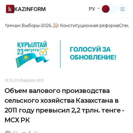
KAZINFORM
РУ
Выборы-2026
Конституционная реформа
Спецп
Тренды:
16:31, 03 Февраля 2012
Объем валового производства
сельского хозяйства Казахстана в
2011 году превысил 2,2 трлн. тенге -
МСХ РК