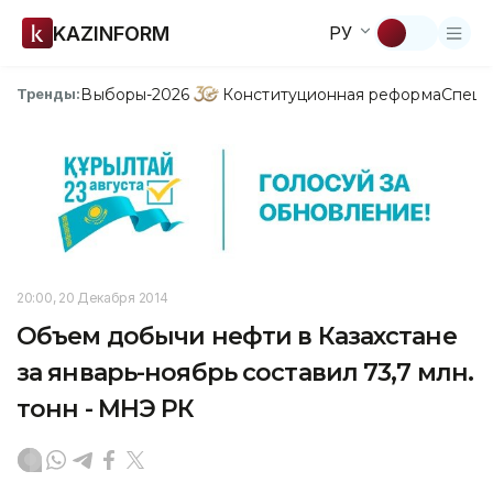
KAZINFORM
РУ
Выборы-2026
Конституционная реформа
Спецп
Тренды:
20:00, 20 Декабря 2014
Объем добычи нефти в Казахстане
за январь-ноябрь составил 73,7 млн.
тонн - МНЭ РК