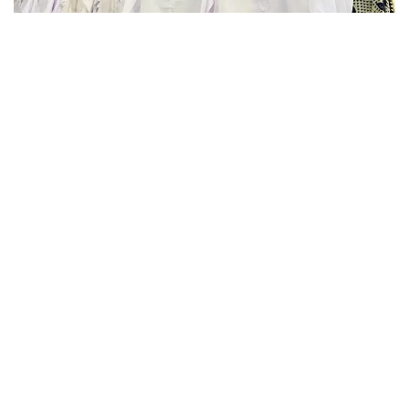
Фото: Kazinform
В этом году в Актюбинской области финансовую
и материальную помощь получат более 16 тысяч
детей. На эти цели из бюджета выделено более
800 млн тенге. Помощь в подготовке к школе
окажут учащимся села Карауылкельды, где
объявлен режим чрезвычайной ситуации.
— Единовременная помощь также будет
оказана детям из семей, имущество
которых пострадало в результате
стихийного бедствия. Всего
насчитывается 110 семей. В этих семьях