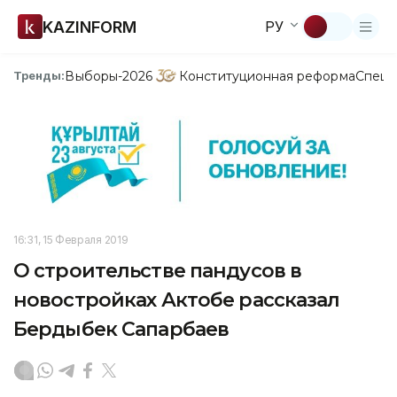
KAZINFORM
РУ
Выборы-2026
Конституционная реформа
Спецп
Тренды:
16:31, 15 Февраля 2019
О строительстве пандусов в
новостройках Актобе рассказал
Бердыбек Сапарбаев